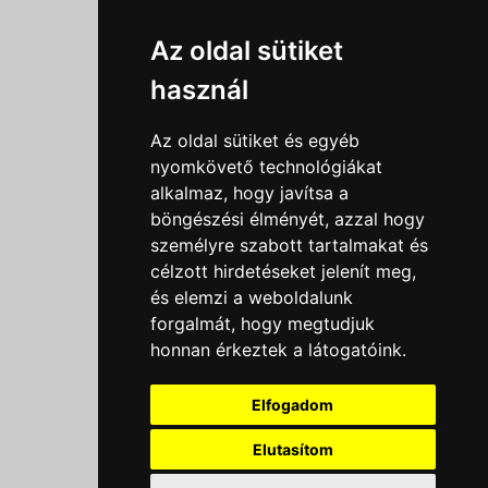
Információk
Az oldal sütiket
Adatkezelési tájékoztató
használ
Általános szerződési feltételek
Impresszum
Az oldal sütiket és egyéb
Nyereményjáték szabály
nyomkövető technológiákat
alkalmaz, hogy javítsa a
Outlet nap nyereményjáték szabályzat
böngészési élményét, azzal hogy
Süti beállítások
személyre szabott tartalmakat és
célzott hirdetéseket jelenít meg,
Menü
és elemzi a weboldalunk
Ajánlatkérés
forgalmát, hogy megtudjuk
honnan érkeztek a látogatóink.
Szakmai tippek / Újdonságok
Kapcsolat
Elfogadom
Letölthető katalógusok
Rólunk
Elutasítom
Szállítás