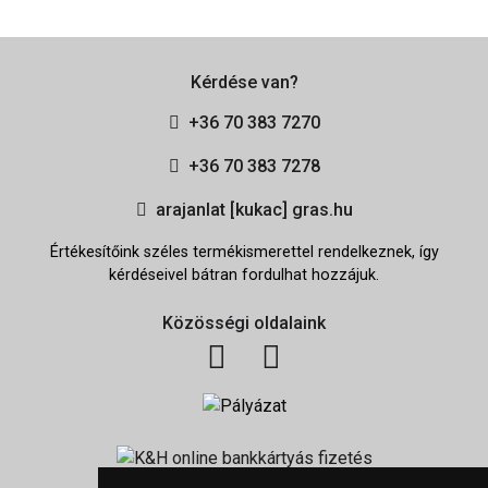
Kérdése van?
+36 70 383 7270
+36 70 383 7278
arajanlat [kukac] gras.hu
Értékesítőink széles termékismerettel rendelkeznek, így
kérdéseivel bátran fordulhat hozzájuk.
Közösségi oldalaink