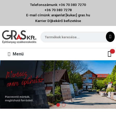
Telefonszámunk: +36 70 383 7270
+36 70 383 7278
E-mail címünk: arajanlat [kukac] gras.hu
Karrier
Díjbekérő befizetése
Menü