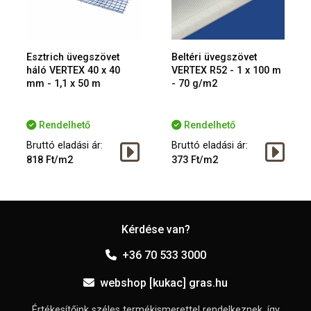
Esztrich üvegszövet
Beltéri üvegszövet
háló VERTEX 40 x 40
VERTEX R52 - 1 x 100 m
mm - 1,1 x 50 m
- 70 g/m2
Rendelhető
Rendelhető
Bruttó eladási ár:
Bruttó eladási ár:
818 Ft/m2
373 Ft/m2
Kérdése van?
+36 70 533 3000
webshop [kukac] gras.hu
Értékesítőink széles termékismerettel rendelkeznek, így