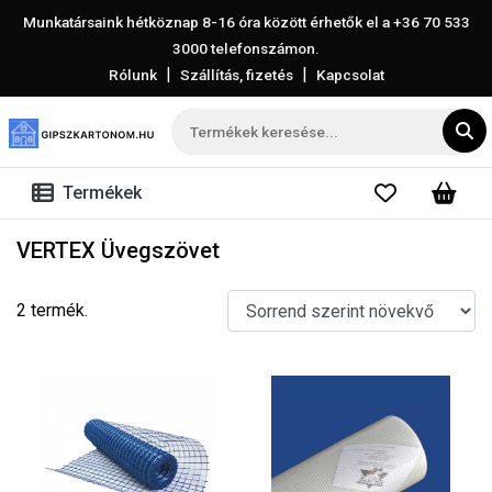
Munkatársaink hétköznap 8-16 óra között érhetők el a
+36 70 533
3000
telefonszámon.
|
|
Rólunk
Szállítás, fizetés
Kapcsolat
Termékek
VERTEX Üvegszövet
2 termék.