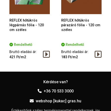
REFLEX hőtükrös
REFLEX hőtükrös
légpárnás fólia - 120
párazáró fólia - 120 cm
cm széles
széles
Rendelhető
Rendelhető
Bruttó eladási ár:
Bruttó eladási ár:
421 Ft/m2
183 Ft/m2
Kérdése van?
+36 70 533 3000
webshop [kukac] gras.hu
Értékesítőink széles termékismerettel rendelkeznek, így