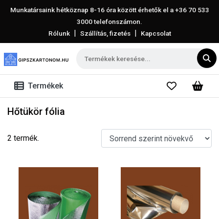
Munkatársaink hétköznap 8-16 óra között érhetők el a
+36 70 533
3000
telefonszámon.
|
|
Rólunk
Szállítás, fizetés
Kapcsolat
Termékek
Hőtükör fólia
2 termék.