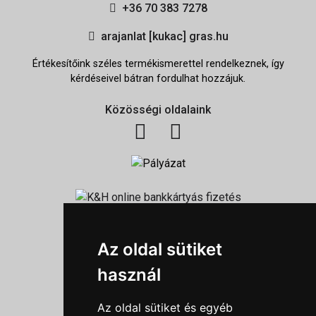
+36 70 383 7278
arajanlat [kukac] gras.hu
Értékesítőink széles termékismerettel rendelkeznek, így
kérdéseivel bátran fordulhat hozzájuk.
Közösségi oldalaink
Információk
Az oldal sütiket
Adatkezelési tájékoztató
használ
Általános szerződési feltételek
Impresszum
Az oldal sütiket és egyéb