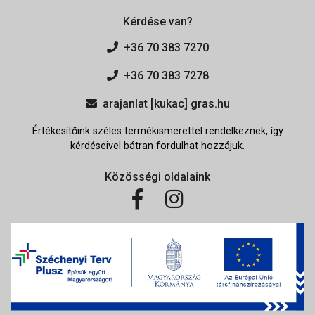
Kérdése van?
+36 70 383 7270
+36 70 383 7278
arajanlat [kukac] gras.hu
Értékesítőink széles termékismerettel rendelkeznek, így
kérdéseivel bátran fordulhat hozzájuk.
Közösségi oldalaink