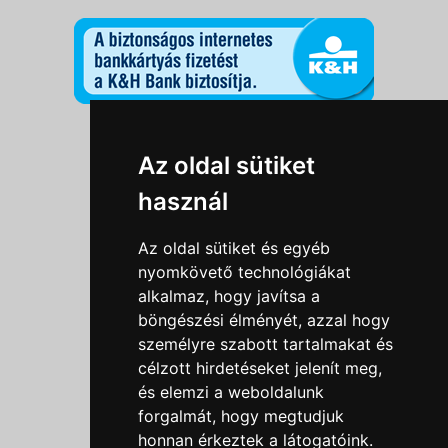
Információk
Az oldal sütiket
Adatkezelési tájékoztató
használ
Általános szerződési feltételek
Impresszum
Az oldal sütiket és egyéb
Nyereményjáték szabály
nyomkövető technológiákat
alkalmaz, hogy javítsa a
Outlet nap nyereményjáték szabályzat
böngészési élményét, azzal hogy
Süti beállítások
személyre szabott tartalmakat és
célzott hirdetéseket jelenít meg,
Menü
és elemzi a weboldalunk
forgalmát, hogy megtudjuk
Ajánlatkérés
honnan érkeztek a látogatóink.
Szakmai tippek / Újdonságok