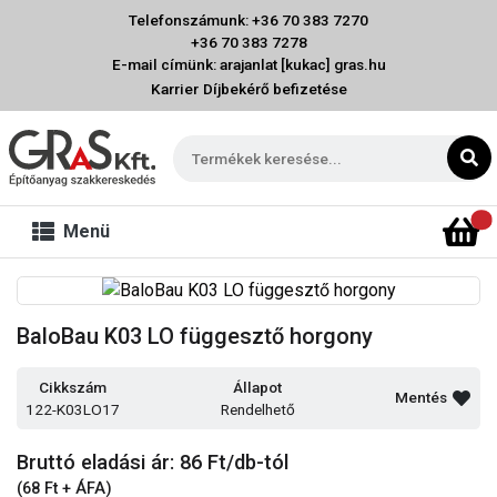
Telefonszámunk: +36 70 383 7270
+36 70 383 7278
E-mail címünk: arajanlat [kukac] gras.hu
Karrier
Díjbekérő befizetése
Menü
BaloBau K03 LO függesztő horgony
Cikkszám
Állapot
Mentés
122-K03LO17
Rendelhető
Bruttó eladási ár: 86
Ft/db-tól
(68 Ft + ÁFA)