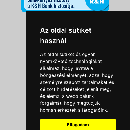
Információk
Az oldal sütiket
Adatkezelési tájékoztató
használ
Általános szerződési feltételek
Impresszum
Az oldal sütiket és egyéb
Nyereményjáték szabály
nyomkövető technológiákat
alkalmaz, hogy javítsa a
Outlet nap nyereményjáték szabályzat
böngészési élményét, azzal hogy
Süti beállítások
személyre szabott tartalmakat és
célzott hirdetéseket jelenít meg,
Menü
és elemzi a weboldalunk
forgalmát, hogy megtudjuk
Ajánlatkérés
honnan érkeztek a látogatóink.
Szakmai tippek / Újdonságok
Kapcsolat
Elfogadom
Letölthető katalógusok