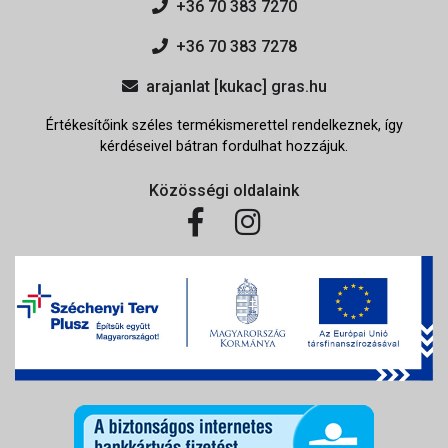
+36 70 383 7270
+36 70 383 7278
arajanlat [kukac] gras.hu
Értékesítőink széles termékismerettel rendelkeznek, így
kérdéseivel bátran fordulhat hozzájuk.
Közösségi oldalaink