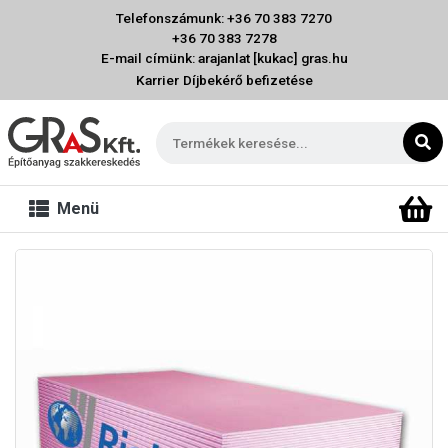
Telefonszámunk: +36 70 383 7270
+36 70 383 7278
E-mail címünk: arajanlat [kukac] gras.hu
Karrier
Díjbekérő befizetése
Menü