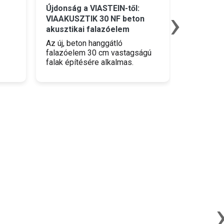
modulári
›
Újdonság a VIASTEIN-től:
VIAAKUSZTIK 30 NF beton
Esztétik
akusztikai falazóelem
maximáli
támfalak 
Az új, beton hanggátló
falazóelem 30 cm vastagságú
falak építésére alkalmas.