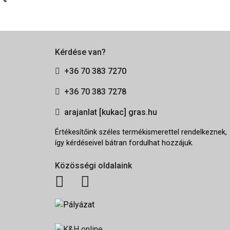
Kérdése van?
+36 70 383 7270
+36 70 383 7278
arajanlat [kukac] gras.hu
Értékesítőink széles termékismerettel rendelkeznek,
így kérdéseivel bátran fordulhat hozzájuk.
Közösségi oldalaink