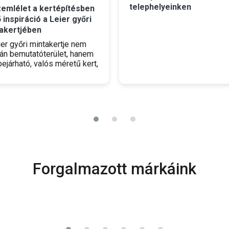
telephelyeinken
zemlélet a kertépítésben
ő inspiráció a Leier győri
akertjében
ier győri mintakertje nem
án bemutatóterület, hanem
ejárható, valós méretű kert,
y egyszerre szolgál
irációs forrásként és
mai tudásközpontként.
Forgalmazott márkáink