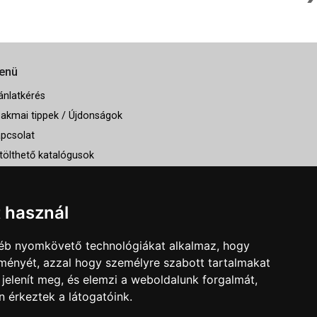
enü
ánlatkérés
akmai tippek / Újdonságok
pcsolat
tölthető katalógusok
lunk
állítás
t használ
gyéb nyomkövető technológiákat alkalmaz, hogy
lményét, azzal hogy személyre szabott tartalmakat
 jelenít meg, és elemzi a weboldalunk forgalmát,
×
 érkeztek a látogatóink.