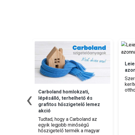
Leie
azon
Szer
kerí
‹
otth
Carboland homlokzati,
énynyár
nélk
lépésálló, terhelhető és
mode
grafitos hőszigetelő lemez
Ft/d
akció
ráad
sárolsz,
azon
Tudtad, hogy a Carboland az
ádhoz
őket
egyik legjobb minőségű
hőszigetelő termék a magyar
eted be,