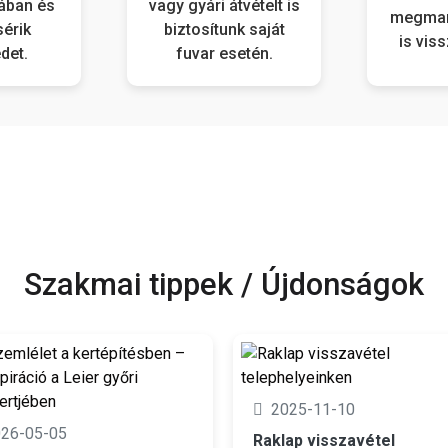
ában és
vagy gyári átvételt is
megmar
sérik
biztosítunk saját
is vis
det.
fuvar esetén.
Szakmai tippek / Újdonságok
2025-11-10
026-05-05
Raklap visszavétel