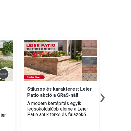
›
Stílusos és karakteres: Leier
Hatalma
Patio akció a GRaS-nál!
akció üll
A modern kertépítés egyik
Építkezők
legsokoldalúbb eleme a Leier
minőségi
Patio antik térkő és falazókő.
belső vag
ier
Különlegessége a speciális
itt a vis
felületnemesítésben rejlik: az
üllői GRa