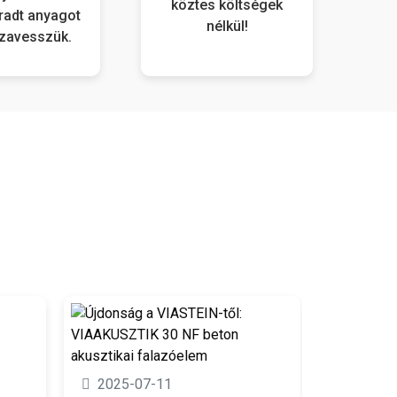
köztes költségek
adt anyagot
nélkül!
szavesszük.
2025-0
2025-07-11
Újdonság