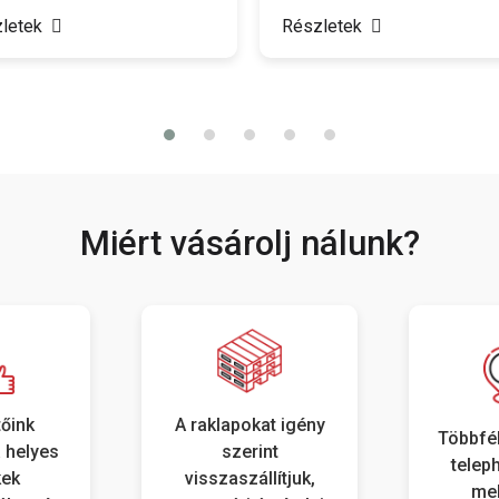
méretben azonnal, telepi
készletről elérhetők az üllő
letek
Részletek
telephelyünkön. Legyen sz
szintkülönbségek áthidalásá
esztétikus ágyásszegélyek
vagy kerti lépcsőkről, nálun
megtalálja a tökéletes
megoldást.
Miért vásárolj nálunk?
tőink
A raklapokat igény
Többfél
 helyes
szerint
telep
kek
visszaszállítjuk,
mel