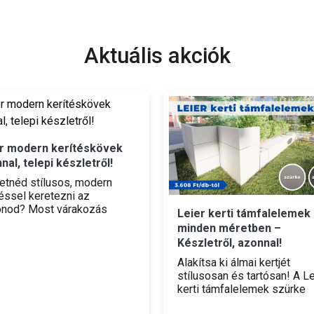
Aktuális akciók
r modern kerítéskövek
nal, telepi készletről!
etnéd stílusos, modern
téssel keretezni az
onod? Most várakozás
Leier kerti támfalelemek
ül belevághatsz! A Leier
minden méretben –
rn kerítésköveket már 820
Készletről, azonnal!
b ártól beszerezheted,
ásul telephelyeinkről
Alakítsa ki álmai kertjét
nal, készletről elviheted
stílusosan és tartósan! A Le
.
kerti támfalelemek szürke
színben, szinte minden