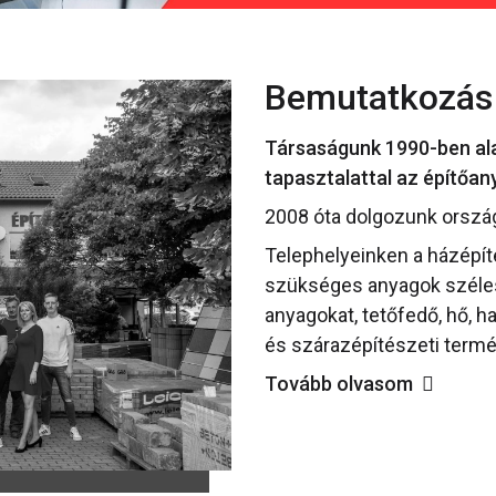
Bemutatkozás
Társaságunk 1990-ben alap
tapasztalattal az építőa
2008 óta dolgozunk orszá
Telephelyeinken a házépí
szükséges anyagok széles 
anyagokat, tetőfedő, hő, h
és szárazépítészeti termé
Tovább olvasom