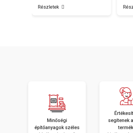
piacon?
ényekre
Részletek
Rész
Értékesí
Minőségi
segítenek a
építőanyagok széles
termé