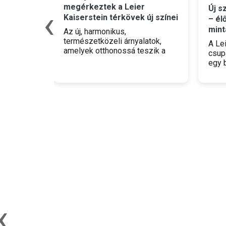
ója
megérkeztek a Leier
‹
Új s
Kaiserstein térkövek új színei
– él
ket
mint
Az új, harmonikus,
giát
természetközeli árnyalatok,
A Le
amelyek otthonossá teszik a
csup
kertet.
egy b
amel
insp
szak
‹