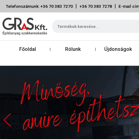
|
|
Telefonszámunk: +36 70 383 7270
+36 70 383 7278
E-mail cím
Főoldal
Rólunk
Újdonságok