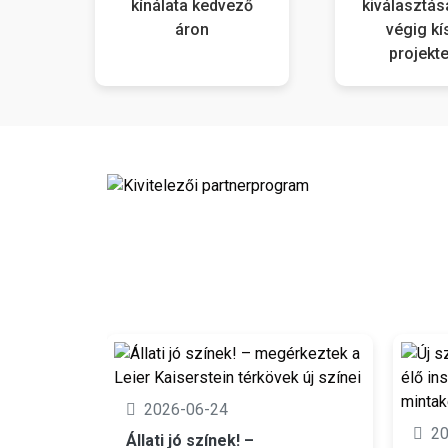
kínálata kedvező
kiválasztás
áron
végig kí
projekte
2026-06-24
2
Állati jó színek! –