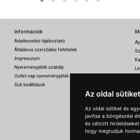
Információk
M
Adatkezelési tájékoztató
Aj
Általános szerződési feltételek
Sz
Impresszum
Ka
Nyereményjáték szabály
Le
Outlet nap nyereményjáték szabályzat
Ró
Süti beállítások
Sz
Az oldal sütike
Az oldal sütiket és e
javítsa a böngészési é
és célzott hirdetéseket
hogy megtudjuk honnan