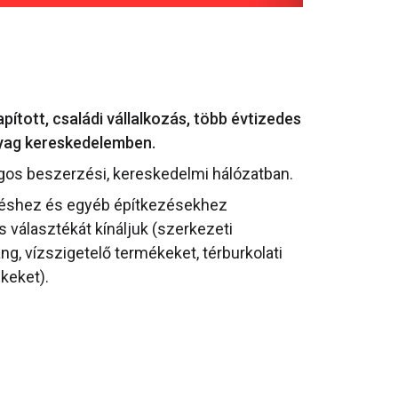
ított, családi vállalkozás, több évtizedes
nyag kereskedelemben.
gos beszerzési, kereskedelmi hálózatban.
téshez és egyéb építkezésekhez
választékát kínáljuk (szerkezeti
ang, vízszigetelő termékeket, térburkolati
keket).